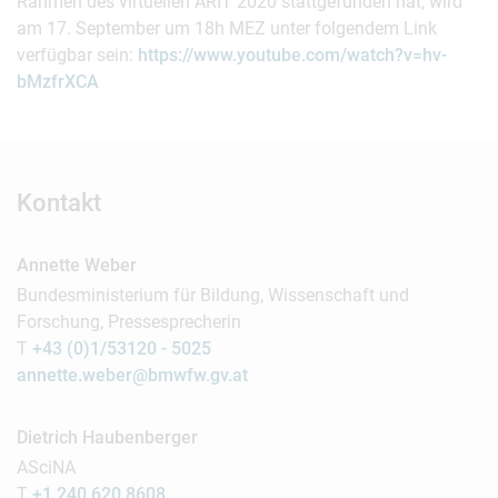
Rahmen des virtuellen ARIT 2020 stattgefunden hat, wird
am 17. September um 18h MEZ unter folgendem Link
verfügbar sein:
https://www.youtube.com/watch?v=hv-
bMzfrXCA
Kontakt
Annette Weber
Bundesministerium für Bildung, Wissenschaft und
Forschung, Pressesprecherin
T
+43 (0)1/53120 - 5025
annette.weber@bmwfw.gv.at
Dietrich Haubenberger
ASciNA
T
+1 240 620 8608