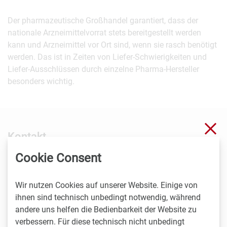
Der pharmazeutische Großhandel garantiert, dass der
nationale Arzneimittelvorrat stets bereitgestellt werden
kann und Arzneimittel vor Ort sind, wenn sie rasch benötigt
werden. Das ist in Zeiten von Liefer-Schwierigkeiten und
Liefer-Ausschlüssen durch einzelne Pharma-Hersteller
besonders wichtig.
Sch
Kontakt
Cookie Consent
Britta Blumencron
PHAGO, Gesundheitskommunikation
Wir nutzen Cookies auf unserer Website. Einige von
T
0699/10112223
ihnen sind technisch unbedingt notwendig, während
britta@blumencron.at
andere uns helfen die Bedienbarkeit der Website zu
verbessern. Für diese technisch nicht unbedingt