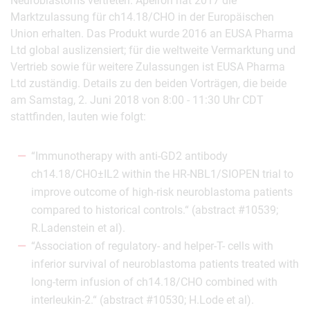
Neuroblastoms vertreten. Apeiron hat 2017 die
Marktzulassung für ch14.18/CHO in der Europäischen
Union erhalten. Das Produkt wurde 2016 an EUSA Pharma
Ltd global auslizensiert; für die weltweite Vermarktung und
Vertrieb sowie für weitere Zulassungen ist EUSA Pharma
Ltd zuständig. Details zu den beiden Vorträgen, die beide
am Samstag, 2. Juni 2018 von 8:00 - 11:30 Uhr CDT
stattfinden, lauten wie folgt:
“Immunotherapy with anti-GD2 antibody
ch14.18/CHO±IL2 within the HR-NBL1/SIOPEN trial to
improve outcome of high-risk neuroblastoma patients
compared to historical controls.“ (abstract #10539;
R.Ladenstein et al).
“Association of regulatory- and helper-T- cells with
inferior survival of neuroblastoma patients treated with
long-term infusion of ch14.18/CHO combined with
interleukin-2.“ (abstract #10530; H.Lode et al).