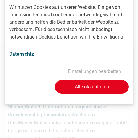
Wir nutzen Cookies auf unserer Website. Einige von
Als Life Sciences Organisation mit Sitz in Wien möchten
ihnen sind technisch unbedingt notwendig, während
Sie, dass LISAvienna auf Ihre News und Events hinweist?
andere uns helfen die Bedienbarkeit der Website zu
Senden Sie uns einfach Ihre Beiträge an
verbessern. Für diese technisch nicht unbedingt
news(at)lisavienna.at
.
notwendigen Cookies benötigen wir Ihre Einwilligung.
Datenschtz
Diese News könnten Sie auch
interessieren
Einstellungen bearbeiten
Alle akzeptieren
3.7.2026
Wiener Biotech-Unternehmen nagene startet
Crowdinvesting für weiteres Wachstum
Das Wiener Biotechnologieunternehmen nagene GmbH
hat gemeinsam mit der österreichischen