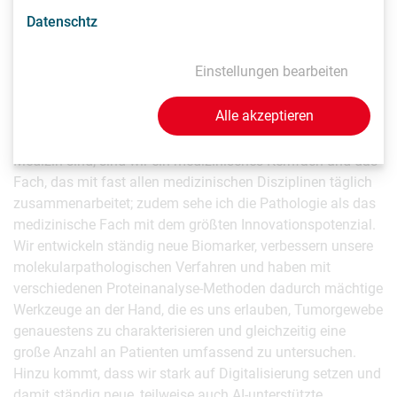
wesentliche Rolle.
Datenschtz
Pathologie als treibende Innovationskraft
Einstellungen bearbeiten
in der Medizin
Alle akzeptieren
„Auch wenn wir eher ein kleineres Fachgebiet in der
Medizin sind, sind wir ein medizinisches Kernfach und das
Fach, das mit fast allen medizinischen Disziplinen täglich
zusammenarbeitet; zudem sehe ich die Pathologie als das
medizinische Fach mit dem größten Innovationspotenzial.
Wir entwickeln ständig neue Biomarker, verbessern unsere
molekularpathologischen Verfahren und haben mit
verschiedenen Proteinanalyse-Methoden dadurch mächtige
Werkzeuge an der Hand, die es uns erlauben, Tumorgewebe
genauestens zu charakterisieren und gleichzeitig eine
große Anzahl an Patienten umfassend zu untersuchen.
Hinzu kommt, dass wir stark auf Digitalisierung setzen und
damit ständig neue, teilweise auch AI-unterstützte