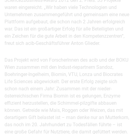
Science2business-Award 2012 den 2. Preis. 33 Projekte
waren eingereicht. „Wir haben viele Technologien und
Unternehmen zusammengeführt und gemeinsam eine neue
Plattform aufgebaut, die schon nach 2 Jahren erfolgreich
war. Das ist ein großartiger Erfolg für alle Beteiligten und
ein Zeichen für die gute Arbeit in den Kompetenzzentren“,
freut sich acib-Geschäftsführer Anton Glieder.
Das Projekt wird von ForscherInnen des acib und der BOKU
Wien zusammen mit den Indust-riepartnern Sandoz,
Boehringer-Ingelheim, Biomin, VTU, Lonza und Biocrates
Life Sciences abgewickelt. Der erste Erfolg zeigte sich
schon nach einem Jahr: Zusammen mit der nieder-
österreichischen Firma Biomin ist es gelungen, Enzyme
effizient herzustellen, die Schimmel-pilzgifte abbauen
können. Getreide wie Mais, Roggen oder Weizen, das mit
derartigem Gift belastet ist – man denke nur an Mutterkorn,
das noch im 20. Jahrhundert zu Todesfällen führte – ist
eine große Gefahr für Nutztiere, die damit gefüttert werden.