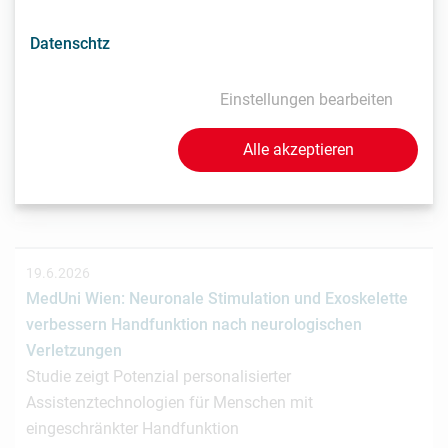
Datenschtz
22.6.2026
Frauenhofer Austria: Kürzere OP-Zeiten bei
Einstellungen bearbeiten
Leberkrebs dank neuer Analyse-Methode
Forscher von Fraunhofer Austria zeigen, dass KI-basierte
Alle akzeptieren
Anomalie-Erkennung gute Resultate bei der Analyse
von…
19.6.2026
MedUni Wien: Neuronale Stimulation und Exoskelette
verbessern Handfunktion nach neurologischen
Verletzungen
Studie zeigt Potenzial personalisierter
Assistenztechnologien für Menschen mit
eingeschränkter Handfunktion