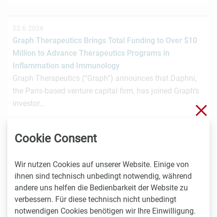
22.6.2026
Graph Therapeutics Brings Total Funding to Over $10
Million to Advance Therapeutics Programs in
Inflammation and Immunology
Graph Therapeutics (“Graph”) announces that Daphni,
the Paris-based venture capital firm, has joined Graph’s
investor…
Sch
Cookie Consent
22.6.2026
Concluded: xbio Biomedical Enterprise Masterclass
Wir nutzen Cookies auf unserer Website. Einige von
Fourth edition of xbio Biotech Enterprise Masterclass
ihnen sind technisch unbedingt notwendig, während
was concluded. We are celebrating our 2026 cohort of
andere uns helfen die Bedienbarkeit der Website zu
future…
verbessern. Für diese technisch nicht unbedingt
notwendigen Cookies benötigen wir Ihre Einwilligung.