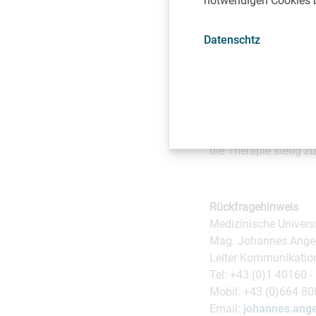
notwendigen Cookies be
www.brustrekonstruk
Datenschtz
Brustkrebsmonat Okt
Der internationale B
hierzulande das Thema
Universitätsklinik f
im Rahmen seines Br
einen starken wissens
die Therapie stetig 
Rückfragehinweis
Medizinische Univers
Mag. Johannes Ange
Leiter Kommunikation
Tel: +43 (0)1 40160 -
Mobil: +43 (0)664 80
Email:
johannes.ange