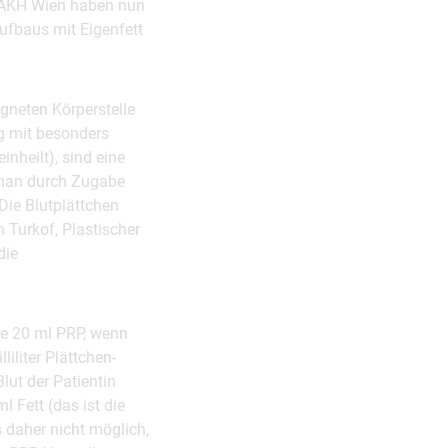
n/AKH Wien haben nun
aufbaus mit Eigenfett
gneten Körperstelle
ng mit besonders
inheilt), sind eine
t man durch Zugabe
Die Blutplättchen
 Turkof, Plastischer
die
se 20 ml PRP, wenn
iliter Plättchen-
lut der Patientin
 Fett (das ist die
s daher nicht möglich,