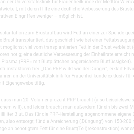
an der Universitätsklinik für Frauenheilkunde der MedUni Wie
wickelt, mit deren Hilfe eine deutliche Verbesserung des Brust
rativen Eingriffen weniger – möglich ist.
nsplantation zum Brustaufbau wird Fett an einer zur Spende geei
 Brust transplantiert, das geschieht wie bei einer Fettabsaugu
möglichst viel vom transplantierten Fett in der Brust verbleibt (e
ren nötig; eine deutliche Verbesserung der Einheilrate erreich
Plasma (PRP= mit Blutplättchen angereicherte Blutfüssigkeit). 
umsfaktoren frei. „Das PRP wirkt wie der Dünger“, erklärt Edvin
ahren an der Universitätsklinik für Frauenheilkunde exklusiv für 
it Eigengewebe tätig.
er, dass man 20 Volumenprozent PRP braucht (also beispielswei
hern will), und leider braucht man außerdem für ein bis zwei Mill
lliliter Blut. Das für die PRP-Herstellung abgenommene eigene B
n, also entsorgt; für die Anreicherung (‚Düngung‘) von 150-200 ml
ge an benötigtem Fett für eine Brust(Teil)rekonstruktion) war e