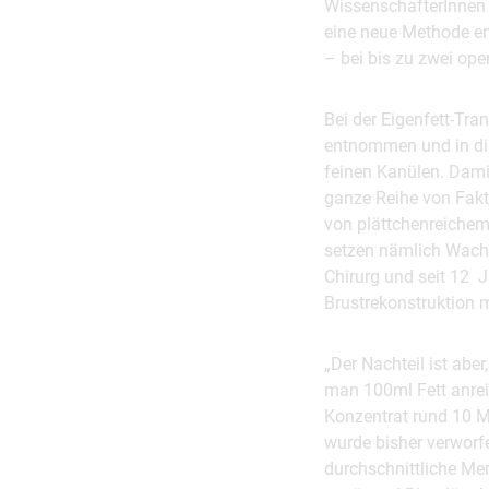
WissenschafterInnen 
eine neue Methode ent
– bei bis zu zwei ope
Bei der Eigenfett-Tra
entnommen und in die
feinen Kanülen. Damit 
ganze Reihe von Fakto
von plättchenreichem 
setzen nämlich Wachst
Chirurg und seit 12 J
Brustrekonstruktion m
„Der Nachteil ist ab
man 100ml Fett anreic
Konzentrat rund 10 Mi
wurde bisher verworfe
durchschnittliche Men