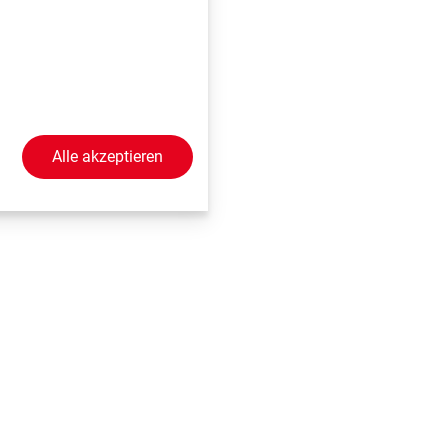
wurde, rückt auch
in Anliegen der
er Center Vienna, das
Alle akzeptieren
n Betroffenen auch
ie Früherkennung und