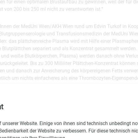
en für einen optimalen Brustaufbau zu gewinnen, weil der für d
t von 200 bis 250 ml nicht zu verantworten ist.“
Innen der MedUni Wien/AKH Wien rund um Edvin Turkof in Koop
ür Blutgruppenserologie und Transfusionsmedizin der MedUni Wi
n: das plättchenreiche Plasma wird mit Hilfe einer Plasmaph
die Blutplättchen separiert und als Konzentrat gesammelt werden.
te und weiße Blutkörperchen, Plasma) werden danach ohne Verlus
zurückgeleitet. Bis zu 300 Milliliter Plättchen-Konzentrat können
 und danach zur Anreicherung des körpereigenen Fetts verwen
entlich um nichts einfacheres als eine Thrombozyten-Eigenspende
s entnommene Konzentrat kann seit kurzem auch aufbewahrt und 
n für einen Brustaufbau mit Eigenfett sind im Schnitt drei bis v
t
riffe nötig – auch das ist eine Verbesserung durch die neue Me
er notwendig macht.
f unserer Website. Einige von ihnen sind technisch unbedingt n
Bedienbarkeit der Website zu verbessern. Für diese technisch ni
 AKH Wien, Brustgesundheitszentrum, 40400 -28010; Buchtipp: