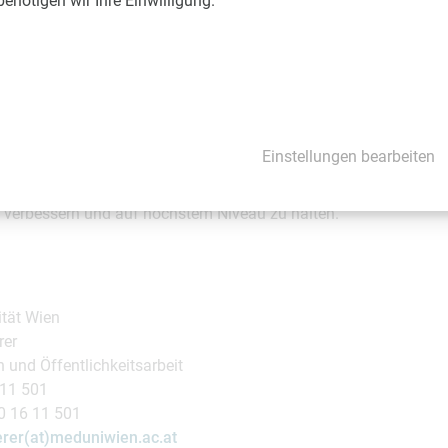
nötigen wir Ihre Einwilligung.
tion.at
ober
rustkrebsmonat Oktober, der 1985 in den USA ins Leben gerufen 
 Brustkrebs ins Bewusstsein der Öffentlichkeit. Dies ist auch e
ür Frauenheilkunde der MedUni Wien und des Comprehensive Canc
Einstellungen bearbeiten
ustgesundheitszentrums im AKH Wien neben der Versorgung vo
chaftlichen Fokus setzt. Das Ziel an der MedUni Wien ist es, d
zu verbessern und auf höchstem Niveau zu halten.
ität Wien
rer
 und Öffentlichkeitsarbeit
 11 501
0 16 11 501
rer(at)meduniwien.ac.at