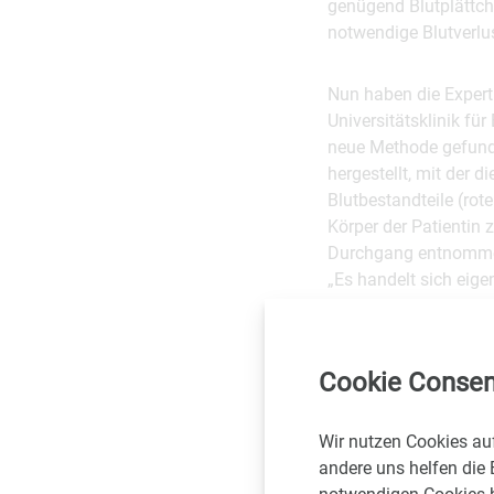
genügend Blutplättch
notwendige Blutverlus
Nun haben die Expert
Universitätsklinik f
neue Methode gefunde
hergestellt, mit der 
Blutbestandteile (ro
Körper der Patientin 
Durchgang entnommen
„Es handelt sich eig
Weiterer Vorteil: Da
verwendet werden. Den
Cookie Consen
rund 45-minütige Eing
Operationen als früh
Wir nutzen Cookies au
andere uns helfen die 
Weitere Information: