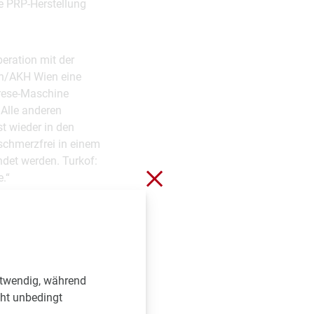
ie PRP-Herstellung
eration mit der
en/AKH Wien eine
erese-Maschine
 Alle anderen
t wieder in den
 schmerzfrei in einem
det werden. Turkof:
Schließen ohne zu spei
.“
jederzeit wieder
ier minimal-invasive,
thode, die weniger
otwendig, während
cht unbedingt