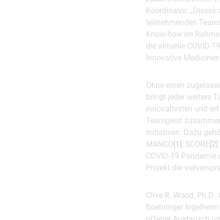
Koordinator. „Dieses 
teilnehmenden Teams 
Know-how im Rahmen e
die aktuelle COVID-19
Innovative Medicines 
Ohne einen zugelasse
bringt jeder weitere 
innovativsten und erf
Teamgeist zusammen 
Initiativen. Dazu geh
MANCO
[1]
, SCORE
[2]
COVID-19 Pandemie u
Projekt die vielversp
Clive R. Wood, Ph.D.,
Boehringer Ingelheim
offener Austausch un