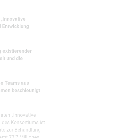
 „Innovative
nd Entwicklung
 existierender
eit und die
en Teams aus
hmen beschleunigt
vaten „Innovative
el des Konsortiums ist
nte zur Behandlung
amt 77,7 Millionen