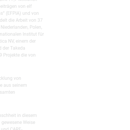
eiträgen von elf
ns“ (EFPIA) und von
delt die Arbeit von 37
 Niederlanden, Polen,
io­nalen Institut für
ica NV, einem der
d der Takeda
9 Projekte die von
icklung von
üle aus seinem
esamten
nschheit in diesem
da gewesene Weise
m und CARE-