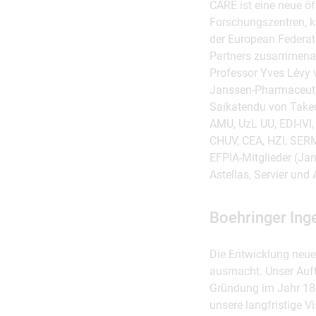
CARE ist eine neue öf
Forschungszentren, k
der European Federat
Partners zusammenarb
Professor Yves Lévy 
Janssen-Pharmaceuti
Saikatendu von Takeda
AMU, UzL UU, EDI-IVI,
CHUV, CEA, HZI, SERM
EFPIA-Mitglieder (Jan
Astellas, Servier un
Boehringer Ing
Die Entwicklung neue
ausmacht. Unser Auftr
Gründung im Jahr 188
unsere langfristige V