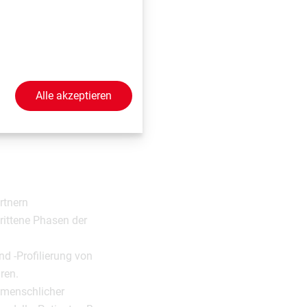
ie COVID-19-
Alle akzeptieren
 und Antikörper zu
rtnern
hrittene Phasen der
nd ‑Profilierung von
ren.
g menschlicher