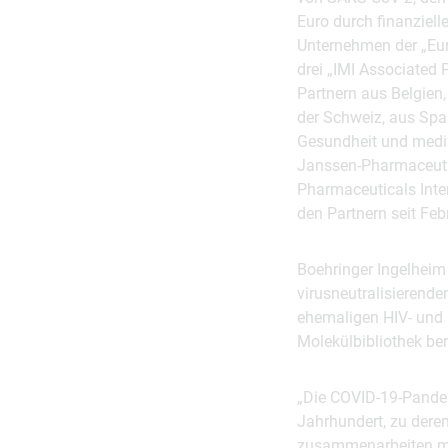
Euro durch finanziell
Unternehmen der „Eur
drei „IMI Associated 
Partnern aus Belgien,
der Schweiz, aus Spa
Gesundheit und mediz
Janssen-Pharmaceuti
Pharmaceuticals Inter
den Partnern seit Feb
Boehringer Ingelheim 
virusneutralisierende
ehemaligen HIV- und 
Molekülbibliothek ber
„Die COVID-19-Pandem
Jahrhundert, zu dere
zusammenarbeiten mus