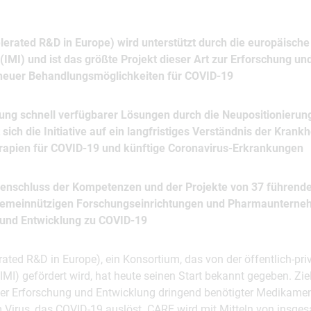
erated R&D in Europe) wird unterstützt durch die europäische
 (IMI) und ist das größte Projekt dieser Art zur Erforschung u
 neuer Behandlungsmöglichkeiten für COVID-19
ung schnell verfügbarer Lösungen durch die Neupositionierung
sich die Initiative auf ein langfristiges Verständnis der Krankh
rapien für COVID‑19 und künftige Coronavirus-Erkrankungen
enschluss der Kompetenzen und der Projekte von 37 führend
emeinnützigen Forschungseinrichtungen und Pharmaunterne
und Entwicklung zu COVID-19
ted R&D in Europe), ein Konsorti­um, das von der öffentlich-pri
 (IMI) gefördert wird, hat heute seinen Start bekannt gegeben. Zi
er Erforschung und Entwicklung dringend benötigter Medikame
Virus, das COVID‑19 auslöst. CARE wird mit Mitteln von insges