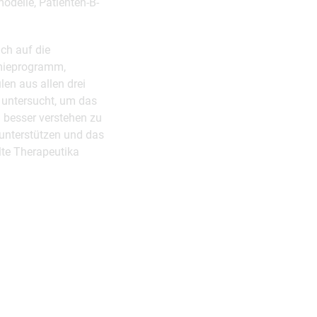
odelle, Patienten-B-
ch auf die
mieprogramm,
en aus allen drei
 untersucht, um das
 besser verstehen zu
 unterstützen und das
lte Therapeutika