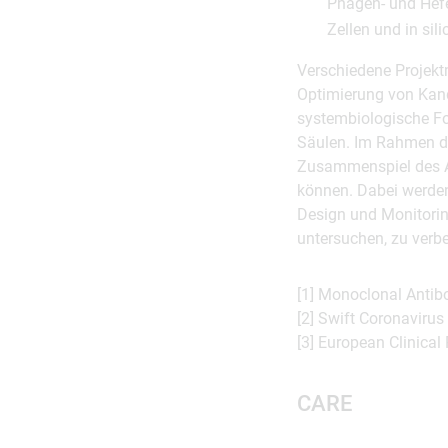
Phagen- und Hefe
Zellen und in sil
Verschiedene Projekt
Optimierung von Kan
systembiologische Fo
Säulen. Im Rahmen de
Zusammenspiel des Ab
können. Dabei werden
Design und Monitorin
untersuchen, zu verb
[1] Monoclonal Antib
[2] Swift Coronaviru
[3] European Clinical
CARE