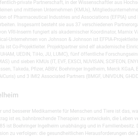
fentlich-private Partnerschaft, in der Wissenschaftler aus Hochs
leinen und mittleren Unternehmen (KMUs), Mitgliedsunternehm
ion of Pharmaceutical Industries and Associations (EFPIA) und 
eiten. Insgesamt besteht sie aus 37 verschiedenen Partnerorg
von VRI-Inserm fungiert als akademischer Koordinator, Marnix 
cal-Unternehmen von Johnson & Johnson ist EFPIA-Projektleit
 ist Co-Projektleiter. Projektpartner sind elf akademische Einr
 UHAM, UEDIN, TiHo, JU, LUMC), fünf öffentliche Forschungs­ein­
AS) und sieben KMUs (IT, EVF, EXSCI, NUVISAN, SCIFEON, ENYO,
ssen, Takeda, Pfizer, ABBV, Boehringer Ingelheim, Merck KGaA, 
d AiCuris) und 3 IMI2 Associated Partners (BMGF, UNIVDUN, GHDD
elheim
r und besserer Medikamente für Menschen und Tiere ist das, wa
ag ist es, bahnbrechende Therapien zu entwickeln, die Leben ve
5 ist Boehringer Ingelheim unabhängig und in Familienbesitz. Da
ision zu verfolgen: die gesundheitlichen Herausforderungen der 