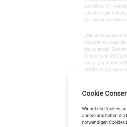
zu stellen. Wir werd
entschlossen mit uns
die beispiellose Bed
„Wir sind begeistert
Experten zur beschle
die potenziell Epidem
Director und R&D Lea
hinzu. „Im Rahmen di
COVID-19 mit dem zu
eine Bibliothek mit 
zu screenen."
Cookie Consen
Kumar Saikatendu, Ph.
Wissenschaftler Euro
Wir nutzen Cookies au
Problems arbeiten, e
andere uns helfen die 
für unsere Generatio
notwendigen Cookies be
Sicherheitsprofil für