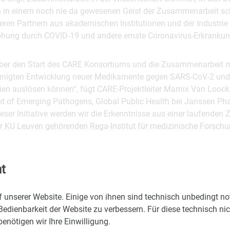
en in einem noch nie da gewesenen Geist der Zusammenarbeit sc
eren Partnern aus akademischen Institutionen und der Industrie
rohung durch COVID-19 und andere ernste Coronavirus-Erkrankun
 über den Start des CARE Konsortiums und die Zusammenarbeit 
unigten Entwicklung neuer Medikamente gegen SARS-CoV-2 und 
ien auslösen können“, fügt CARE-Projektleiter Marnix Van Loock,
d of Emerging Pathogens, Global Public Health bei Janssen Ph
eser Initiative werden wir die Erkenntnisse aus einer laufende
r KU Leuven gehörenden Rega-Institut für medizinische Forsc
tausenden bestehenden Wirkstoffen auf eine mögliche Wirkung g
t
D., Director, Global Research Externalization bei Takeda: „Zu s
pas gemeinsam und mit solcher Dringlichkeit an der Lösung di
f unserer Website. Einige von ihnen sind technisch unbedingt n
rfüllt uns mit Demut. COVID-19 ist eine einmalige wissenschaftl
Bedienbarkeit der Website zu verbessern. Für diese technisch ni
n. Das Ziel von CARE ist die Entwicklung wirksamer Therapien mi
nötigen wir Ihre Einwilligung.
 aktuelle und künftige Coronavirus-Ausbrüche. Wir hoffen, dass wir