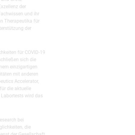
Exzellenz der
Fachwissen und ihr
n Therapeutika für
terstützung der
chkeiten für COVID-19
chließen sich die
inem einzigartigen
täten mit anderen
eutics Accelerator,
ür die aktuelle
Labortests wird das
Research bei
lichkeiten, die
enst der Gesellschaft