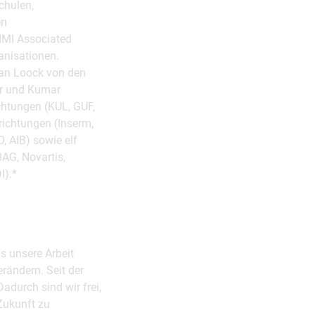
chulen,
en
IMI Associated
anisationen.
Van Loock von den
er und Kumar
ichtungen (KUL, GUF,
richtungen (Inserm,
 AIB) sowie elf
BAG, Novartis,
I).*
s unsere Arbeit
rändern. Seit der
durch sind wir frei,
Zukunft zu