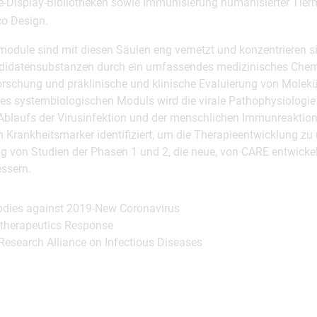
-Display-Bibliotheken sowie Immunisierung humanisierter Tierm
ico Design.
module sind mit diesen Säulen eng vernetzt und konzentrieren si
didatensubstanzen durch ein umfassendes medizinisches Che
rschung und präklinische und klinische Evaluierung von Molekül
s systembiologischen Moduls wird die virale Pathophysiologie
laufs der Virusinfektion und der menschlichen Immunreaktion
 Krankheitsmarker identifiziert, um die Therapieentwicklung zu
g von Studien der Phasen 1 und 2, die neue, von CARE entwicke
essern.
odies against 2019-New Coronavirus
s therapeutics Response
 Research Alliance on Infectious Diseases