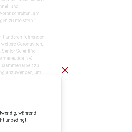
hnell und
 voranschreiten, um
gen zu meistern.“
mit anderen führenden
weitere Coronaviren,
 Senior Scientific
armaceutica NV,
n Zusammenarbeit zu
Schließen ohne zu spei
hung anzuwenden, um
egen das Coronavirus
ehen, wie die besten
eses komplexen
otwendig, während
iche Herausforderung
cht unbedingt
t einem positiven
 in kurzer Zeit