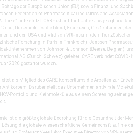
e Beiträge der Europäischen Union (EU) sowie Finanz- und Sachb
opean Federation of Pharmaceutical Industries and Asso­ci­atio
Partners“ unterstützt. CARE ist auf fünf Jahre ausgelegt und bün
 China, Dänemark, Deutsch­land, Frankreich, Großbritannien, den
nien und den USA und wird von VRI-Inserm (dem französischen nat
inische Forschung in Paris in Frankreich), Janssen Pharmaceut
cal-Unternehmen von Johnson & Johnson (Beerse, Belgien), un
national AG (Zürich, Schweiz) geleitet. CARE verbindet COVID-1
ruar 2020 gestartet wurden.
leitet als Mitglied des CARE Konsortiums die Arbeiten zur Entw
n Antikörpern. Darüber stellt das Unternehmen antivirale Molek
HCV-Portfolio und Kleinmoleküle aus einem Screening seiner g
eit.
ie ist die größte globale Bedrohung für die Gesundheit der Me
n Lösung die globale wissenschaftliche Gemeinschaft auf nie 
s“, so Professor Yves Lévy, Executive Director von VRI-Inser