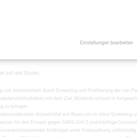
erzielen können.“
z- und langfristige Reaktion auf COVID-19
 wirksame Therapien mit einem positiven Sicherheitsprofil für d
Einstellungen bearbeiten
ln (Neupositionierung von Arzneimitteln) und neue Arzneimittel
ell auf die Bekämpfung des SARS-CoV-2-Virus ausgerichtet sind.
rt auf drei Säulen:
g von Arzneimitteln durch Screening und Profilierung der von Pa
Substanzbibliotheken mit dem Ziel, Moleküle schnell in fortgesc
ng zu bringen.
einmolekularer Arzneimittel auf Basis von in silico Screening u
nzen für den Einsatz gegen SARS-CoV-2 und künftige Coronavi
irusneutralisierender Antikörper unter Einbeziehung vollständi