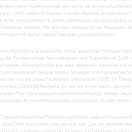
ambitionierte Projekt zeichnet sich durch die wissenschaftliche 
aus. CARE vereint 37 Partner in einem Bündnis, in dem sie ihr 
ines ambitionierten 5-Jahres-Arbeitsplans zur Entwicklung vo
-Pandemie bündeln. Wir sind sehr dankbar für die finanzielle Un
Initiative mit der wir dieses Vorhaben umsetzen können.“
nen Impfstoff und angesichts bisher begrenzter Therapiemögli
Tag der Pandemie mehr Neuinfektionen und Todesfälle. In CARE s
ahrensten Wissenschaftler aus allen relevanten Bereichen mit e
und maximieren darüber hinaus Synergien und Komplementari
ören der von der Gates Foundation unterstützte COVID-19 Therap
und das ECRAID
[3]
-Netzwerk. So soll die Suche nach Lösungen f
nd künftige Coronavirus-Ausbrüche beschleunigt werden. Nach 
rechendsten Arzneimittelkandidaten in klinischen Studien testen.
 Corporate Senior Vice President und Global Head of Discovery 
: „Das CARE Konsortium setzt es sich zum Ziel, die enormen Mög
d enge Zusammenarbeit in der Wissenschaft eröffnen, in den Di