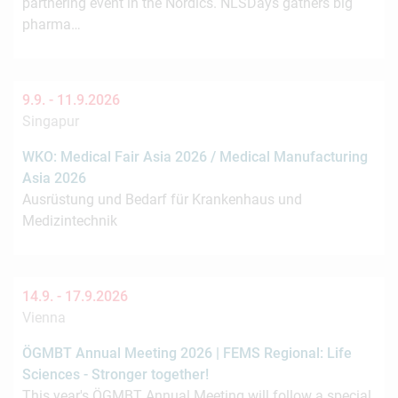
partnering event in the Nordics. NLSDays gathers big
pharma…
9.9. -
11.9.2026
Singapur
WKO: Medical Fair Asia 2026 / Medical Manufacturing
Asia 2026
Ausrüstung und Bedarf für Krankenhaus und
Medizintechnik
14.9. -
17.9.2026
Vienna
ÖGMBT Annual Meeting 2026 | FEMS Regional: Life
Sciences - Stronger together!
This year's ÖGMBT Annual Meeting will follow a special