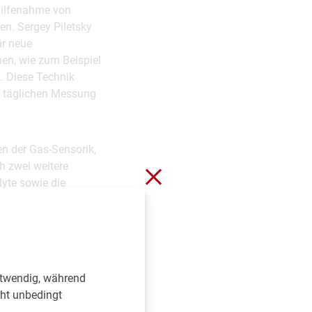
uhilfenahme von
n. Sergey Piletsky
ür neue
en, wie zum Beispiel
k. Diese Technik
s täglichen Messung
n der Gas-Sensorik,
ch zwei weitere
Schließen ohne zu spei
lyte sowie die
se unter anderem
 Gesundheitswesen,
det in
inne stellt die
t mit neuesten
otwendig, während
cht unbedingt