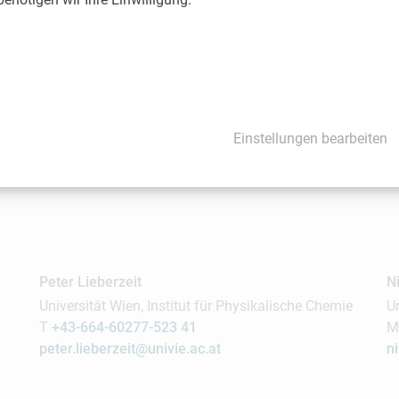
n:
https://www.imcs2018.wien/home/
onal Meeting on Chemical Sensors
, bis Donnerstag, 19. Juli 2018
Universität Wien, 1010 Wien, Universitätsring 1
Einstellungen bearbeiten
Peter Lieberzeit
N
Universität Wien, Institut für Physikalische Chemie
U
T
+43-664-60277-523 41
peter.lieberzeit@univie.ac.at
n