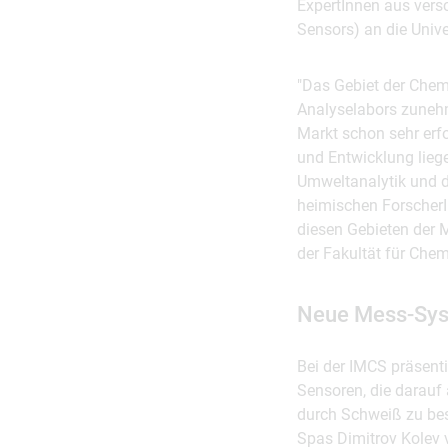
ExpertInnen aus vers
Sensors) an die Univ
"Das Gebiet der Chem
Analyselabors zuneh
Markt schon sehr erf
und Entwicklung lieg
Umweltanalytik und d
heimischen ForscherI
diesen Gebieten der M
der Fakultät für Chem
Neue Mess-Sys
Bei der IMCS präsent
Sensoren, die darauf
durch Schweiß zu bes
Spas Dimitrov Kolev v