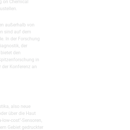
ng on Chemical
ustellen.
sen außerhalb von
n sind auf dem
e. In der Forschung
iagnostik, der
bietet den
Spitzenforschung in
or der Konferenz an
tika, also neue
oder über die Haut
-low-cost"-Sensoren,
dem Gebiet gedruckter