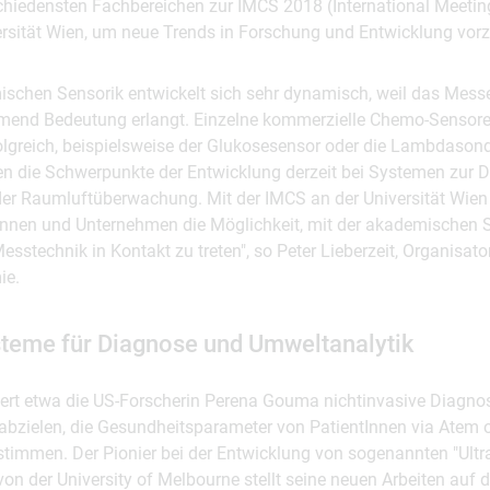
chiedensten Fachbereichen zur IMCS 2018 (International Meeti
ersität Wien, um neue Trends in Forschung und Entwicklung vorz
ischen Sensorik entwickelt sich sehr dynamisch, weil das Mes
mend Bedeutung erlangt. Einzelne kommerzielle Chemo-Sensore
olgreich, beispielsweise der Glukosesensor oder die Lambdasond
en die Schwerpunkte der Entwicklung derzeit bei Systemen zur D
er Raumluftüberwachung. Mit der IMCS an der Universität Wien 
nnen und Unternehmen die Möglichkeit, mit der akademischen 
esstechnik in Kontakt zu treten", so Peter Lieberzeit, Organisat
ie.
teme für Diagnose und Umweltanalytik
iert etwa die US-Forscherin Perena Gouma nichtinvasive Diagnos
 abzielen, die Gesundheitsparameter von PatientInnen via Atem 
timmen. Der Pionier bei der Entwicklung von sogenannten "Ultra
on der University of Melbourne stellt seine neuen Arbeiten auf 