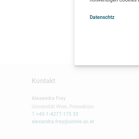
Weitere Informatione
Datenschtz
17th Internati
Zeit:
Sonntag, 15. Juli
Ort:
Hauptgebäude der 
Kontakt
Alexandra Frey
Universität Wien, Pressebüro
T
+43-1-4277-175 33
alexandra.frey@univie.ac.at