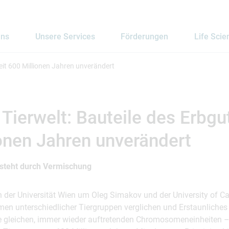
uns
Unsere Services
Förderungen
Life Scie
seit 600 Millionen Jahren unverändert
 Tierwelt: Bauteile des Erbgut
onen Jahren unverändert
ntsteht durch Vermischung
 der Universität Wien um Oleg Simakov und der University of Cal
n unterschiedlicher Tiergruppen verglichen und Erstaunliches f
die gleichen, immer wieder auftretenden Chromosomeneinheiten –