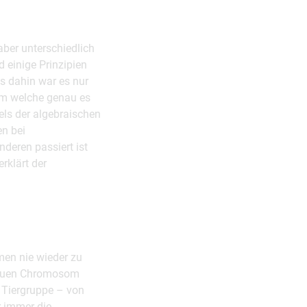
ber unterschiedlich
 einige Prinzipien
s dahin war es nur
 um welche genau es
els der algebraischen
en bei
nderen passiert ist
klärt der
men nie wieder zu
 neuen Chromosom
e Tiergruppe – von
r immer die