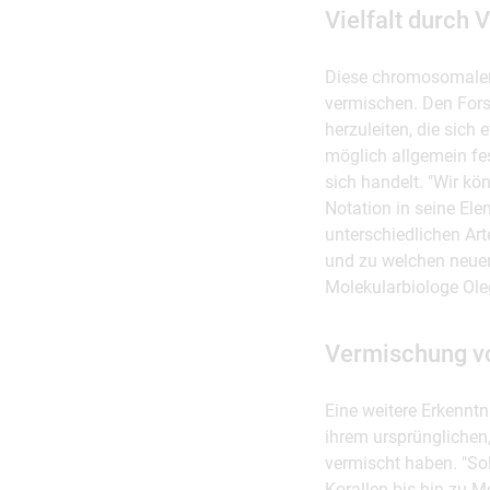
Vielfalt durch
Diese chromosomalen 
vermischen. Den Forsc
herzuleiten, die sic
möglich allgemein fes
sich handelt. "Wir k
Notation in seine Ele
unterschiedlichen Art
und zu welchen neue
Molekularbiologe Ole
Vermischung v
Eine weitere Erkennt
ihrem ursprünglichen
vermischt haben. "So
Korallen bis hin zu M