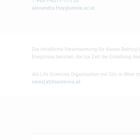
T
+43-1-4277-175 33
alexandra.frey@univie.ac.at
Die inhaltliche Verantwortung für diesen Beitrag
Ereignisse beruhen, die zur Zeit der Erstellung d
Als Life Sciences Organisation mit Sitz in Wien 
news(at)lisavienna.at
.