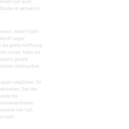
 können nun auch
tudie ist aktuell im
m Genom, wider? Kann
leicht sogar
ar die große Hoffnung
iert wurde. Mehr als
Sequenz ganzer
osomen untersuchen.
ppen verglichen. Ihr
einheiten. Seit der
teile der
mosomeneinheiten,
 Genome von fast
en kann.