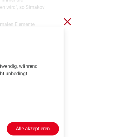
n wird", so Simakov.
Schließen ohne zu spei
somalen Elemente
r nur wenige dieser
arum die
Elemente in der
rhin erforscht.
otwendig, während
cht unbedingt
 P, Martinez DE,
ution of metazoan
Alle akzeptieren