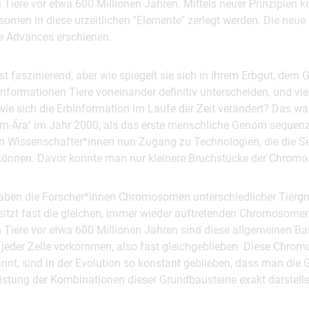
 Tiere vor etwa 600 Millionen Jahren. Mittels neuer Prinzipien
en in diese urzeitlichen "Elemente" zerlegt werden. Die neue S
 Advances erschienen.
 ist faszinierend, aber wie spiegelt sie sich in ihrem Erbgut, de
formationen Tiere voneinander definitiv unterscheiden, und viel
wie sich die Erbinformation im Laufe der Zeit verändert? Das w
om-Ära" im Jahr 2000, als das erste menschliche Genom sequenz
n Wissenschafter*innen nun Zugang zu Technologien, die die 
önnen. Davor konnte man nur kleinere Bruchstücke der Chrom
haben die Forscher*innen Chromosomen unterschiedlicher Tiergru
esitzt fast die gleichen, immer wieder auftretenden Chromosomen
 Tiere vor etwa 600 Millionen Jahren sind diese allgemeinen Bau
jeder Zelle vorkommen, also fast gleichgeblieben. Diese Chro
nnt, sind in der Evolution so konstant geblieben, dass man die
listung der Kombinationen dieser Grundbausteine exakt darstell