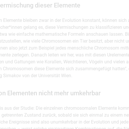
 Vermischung dieser Elemente
Elemente bleiben zwar in der Evolution konstant, können sich a
her*innen gelang es, diese Vermischungen zu klassifizieren und
h etwa wie einfache mathematische Formeln anschauen lassen. Bi
tzustellen, wie viele Chromosomen ein Tier besitzt, aber nicht
önnen also jetzt zum Beispiel jedes menschliche Chromosom mitt
mente zerlegen. Danach leiten wir her, was mit diesen Urelement
en und Gattungen wie Korallen, Weichtieren, Vögeln und vielen a
n Chromosomen diese Elemente sich zusammengefügt hatten", er
g Simakov von der Universität Wien.
on Elementen nicht mehr umkehrbar
nis aus der Studie: Die einzelnen chromosomalen Elemente kom
, getrennten Zustand zurück, sobald sie sich einmal zu einem
lche Ereignisse sind also unumkehrbar in der Evolution und jed
enschen – weist solche einzigartigen Kombinationen auf, die fü