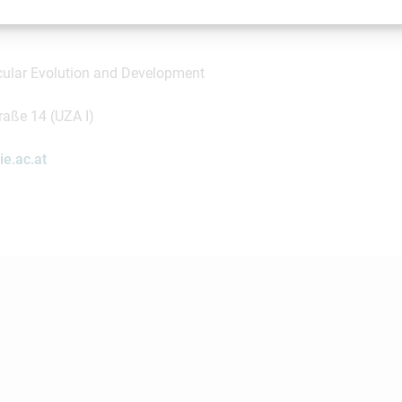
cher Kontakt
cular Evolution and Development
raße 14 (UZA I)
ie.ac.at