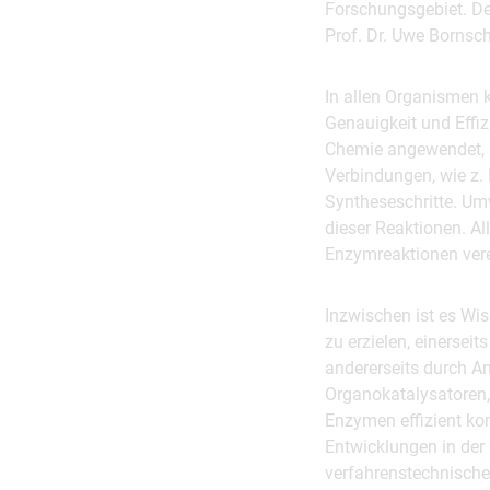
Forschungsgebiet. De
Prof. Dr. Uwe Bornsch
In allen Organismen 
Genauigkeit und Effi
Chemie angewendet, u
Verbindungen, wie z. 
Syntheseschritte. Um
dieser Reaktionen. Al
Enzymreaktionen vere
Inzwischen ist es Wis
zu erzielen, einerse
andererseits durch A
Organokatalysatoren,
Enzymen effizient ko
Entwicklungen in de
verfahrenstechnische