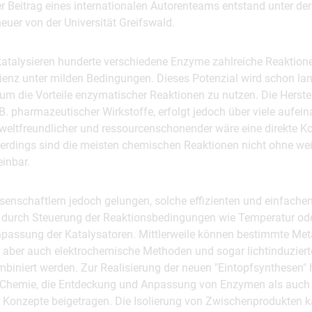
r Beitrag eines internationalen Autorenteams entstand unter de
euer von der Universität Greifswald.
katalysieren hunderte verschiedene Enzyme zahlreiche Reaktione
zienz unter milden Bedingungen. Dieses Potenzial wird schon lan
m die Vorteile enzymatischer Reaktionen zu nutzen. Die Herst
B. pharmazeutischer Wirkstoffe, erfolgt jedoch über viele aufe
weltfreundlicher und ressourcenschonender wäre eine direkte K
lerdings sind die meisten chemischen Reaktionen nicht ohne wei
inbar.
senschaftlern jedoch gelungen, solche effizienten und einfache
its durch Steuerung der Reaktionsbedingungen wie Temperatur od
npassung der Katalysatoren. Mittlerweile können bestimmte Meta
 aber auch elektrochemische Methoden und sogar lichtinduziert
mbiniert werden. Zur Realisierung der neuen "Eintopfsynthesen
r Chemie, die Entdeckung und Anpassung von Enzymen als auch
 Konzepte beigetragen. Die Isolierung von Zwischenprodukten k