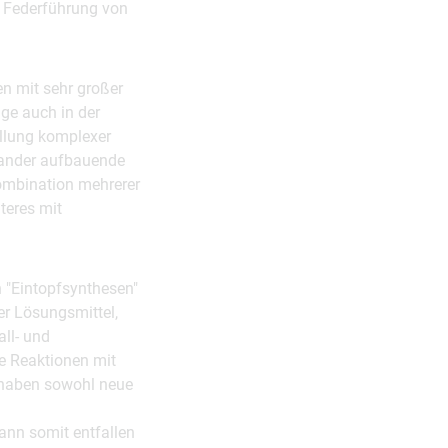
r Federführung von
n mit sehr großer
ge auch in der
ellung komplexer
inander aufbauende
ombination mehrerer
teres mit
n "Eintopfsynthesen"
er Lösungsmittel,
ll- und
e Reaktionen mit
" haben sowohl neue
ann somit entfallen