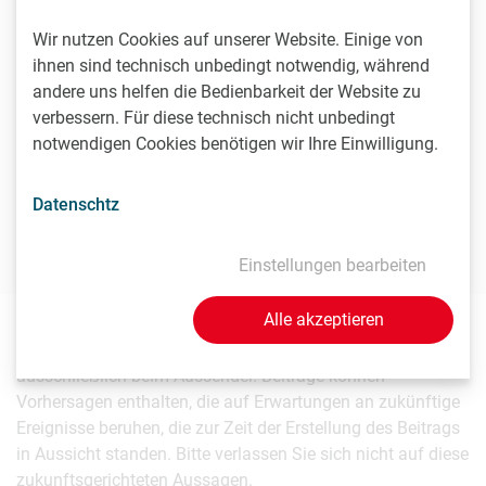
Kontakt
Wir nutzen Cookies auf unserer Website. Einige von
ihnen sind technisch unbedingt notwendig, während
andere uns helfen die Bedienbarkeit der Website zu
Peter Richter
verbessern. Für diese technisch nicht unbedingt
Pharmig - Verband der pharmazeutischen Industrie
notwendigen Cookies benötigen wir Ihre Einwilligung.
Österreichs, Head of Communication & PR
T
01/40 60 290-20
Datenschtz
peter.richter@pharmig.at
Einstellungen bearbeiten
Alle akzeptieren
Die inhaltliche Verantwortung für diesen Beitrag liegt
ausschließlich beim Aussender. Beiträge können
Vorhersagen enthalten, die auf Erwartungen an zukünftige
Ereignisse beruhen, die zur Zeit der Erstellung des Beitrags
in Aussicht standen. Bitte verlassen Sie sich nicht auf diese
zukunftsgerichteten Aussagen.