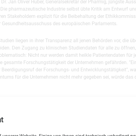
 Dr. Jan Oliver Huber, Generalsekretär der Pharmig, jüngste Au
ie pharmazeutische Industrie selbst übte Kritik am Entwurf und
n Stakeholdern explizit für die Beibehaltung der Ethikkommiss
er Gesundheitsausschuss des europäischen Parlaments.
Studien liegen in ihrer Transparenz all jenen Behörden vor, die ü
iden. Den Zugang zu klinischen Studiendaten für alle zu öffnen,
blematisch: Nicht nur werden damit heikle Patientendaten für 
ie gesamte Forschungstätigkeit der Unternehmen gefährden. "E
 Beerdigungsruf der Forschungs- und Entwicklungstätigkeit", w
entums für die Unternehmen nicht mehr gegeben sei, würde das d
allein um die Interessen der pharmazeutischen Industrie, wie m
Versorgung", so Huber. Von einem Abbau bürokratischer Hürden b
nten am stärksten, da dies die Arzneimittelforschung ankurbelt. G
t
erden, dass die Rahmenbedingungen weiterhin die Attraktivität 
t für die Unternehmen gewährleisten, so Huber abschließend.