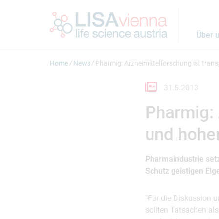
Springe zum Inhalt
Über 
Home
News
Pharmig: Arzneimittelforschung ist tran
31.5.2013
Pharmig: 
und hohen
Pharmaindustrie setz
Schutz geistigen Eig
"Für die Diskussion u
sollten Tatsachen al