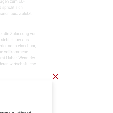
ssagen zum EU-
 spricht sich
ionen aus. Zuletzt
ber die Zulassung von
 sieht Huber aus
jedermann einsehbar,
ine vollkommene
arnt Huber. Wenn der
eren wirtschaftliche
Schließen ohne zu spei
anche meinen, sondern
ei klinischen Studien
leichzeitig müsse
der Forschungs- und