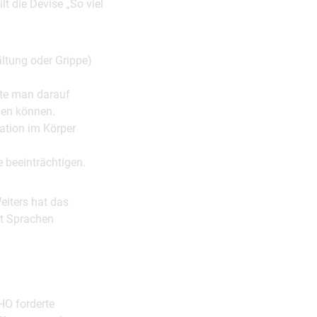
lt die Devise „So viel
ältung oder Grippe)
lte man darauf
gen können.
ration im Körper
e beeinträchtigen.
eiters hat das
t Sprachen
HO forderte