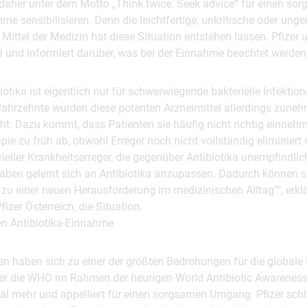
aher unter dem Motto „Think twice. Seek advice“ für einen s
hme sensibilisieren. Denn die leichtfertige, unkritische oder un
 Mittel der Medizin hat diese Situation entstehen lassen. Pfizer u
und informiert darüber, was bei der Einnahme beachtet werde
iotika ist eigentlich nur für schwerwiegende bakterielle Infektio
Jahrzehnte wurden diese potenten Arzneimittel allerdings zunehm
ht. Dazu kommt, dass Patienten sie häufig nicht richtig einneh
apie zu früh ab, obwohl Erreger noch nicht vollständig eliminiert 
eller Krankheitserreger, die gegenüber Antibiotika unempfindli
aben gelernt sich an Antibiotika anzupassen. Dadurch können s
 einer neuen Herausforderung im medizinischen Alltag"“, erklär
fizer Österreich, die Situation.
gen Antibiotika-Einnahme
zen haben sich zu einer der größten Bedrohungen für die globale
her die WHO im Rahmen der heurigen World Antibiotic Awarenes
 mehr und appelliert für einen sorgsamen Umgang. Pfizer schl