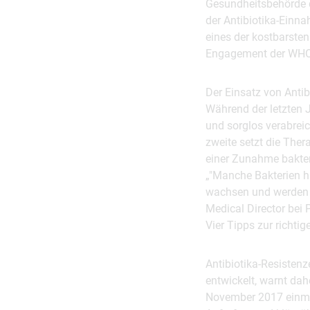
Gesundheitsbehörde d
der Antibiotika-Einna
eines der kostbarsten
Engagement der WHO 
Der Einsatz von Antib
Während der letzten 
und sorglos verabreic
zweite setzt die Ther
einer Zunahme bakteri
„"Manche Bakterien h
wachsen und werden zu
Medical Director bei P
Vier Tipps zur richti
Antibiotika-Resisten
entwickelt, warnt da
November 2017 einmal