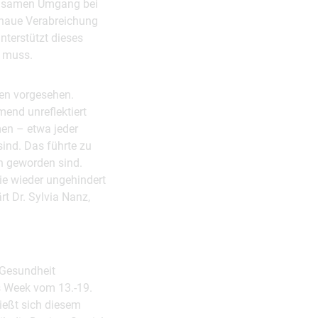
orgsamen Umgang bei
genaue Verabreichung
nterstützt dieses
n muss.
nen vorgesehen.
end unreflektiert
men – etwa jeder
sind. Das führte zu
ch geworden sind.
ie wieder ungehindert
t Dr. Sylvia Nanz,
 Gesundheit
s Week vom 13.-19.
ießt sich diesem