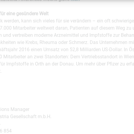
ür eine gesündere Welt
erden, kann sich vieles für sie verändern – ein oft schwierige
97.000 Mitarbeiter weltweit daran, Patienten auf diesem Weg zu 
ln und vertreiben moderne Arzneimittel und Impfstoffe zur Beha
kheiten wie Krebs, Rheuma oder Schmerz. Das Unternehmen mit
häftsjahr 2016 einen Umsatz von 52,8 Milliarden US-Dollar. In Ös
20 Mitarbeiter an zwei Standorten: Dem Vertriebsstandort in Wi
ür Impfstoffe in Orth an der Donau. Um mehr über Pfizer zu erf
.
tions Manager
stria Gesellschaft m.b.H.
4
96 854