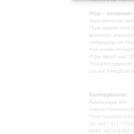
Pfizer – Gemeinsam f
Wenn Menschen krank w
Pfizer arbeiten rund 
erforschen, entwicke
Vorbeugung von Kran
York erzielte im Gesc
Pfizer derzeit rund 5
Produktionsstandort f
uns auf www.pfizer.at
Rückfragehinweis
Natalie Kager, MA
External Communica
Pfizer Corporation Au
Tel: +43 1 521 15 85
Mobil: +43 676 892 