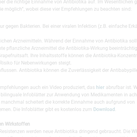
ber die richtige Einnahme von Antibiotika auf. Im Wesentlichen gi
ie möglich“, wobei diese vier Empfehlungen zu beachten sind:
r gegen Bakterien. Bei einer viralen Infektion (z.B. einfache Erk
chen Arzneimitteln. Während der Einnahme von Antibiotika sol
e pflanzliche Arzneimittel die Antibiotika-Wirkung beeinträchti
pefruitsaft. Ihre Inhaltsstoffe können die Antibiotika-Konzent
Risiko für Nebenwirkungen steigt.
lussen. Antibiotika können die Zuverlässigkeit der Antibabypill
 Empfehlungen auch ein Video produziert, das
hier
abrufbar ist. W
ilinguale Infoblätter zur Anwendung von Medikamenten in ach
 manchmal scheitert die korrekte Einnahme auch aufgrund von
men. Die Infoblätter gibt es kostenlos zum
Download
.
en Wirkstoffen
Resistenzen werden neue Antibiotika dringend gebraucht. Die W