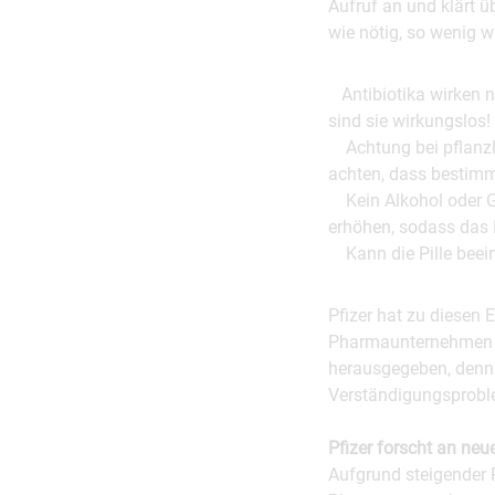
Aufruf an und klärt ü
wie nötig, so wenig w
Antibiotika wirken nu
sind sie wirkungslos!
Achtung bei pflanzli
achten, dass bestimmt
Kein Alkohol oder Gra
erhöhen, sodass das 
Kann die Pille beeinf
Pfizer hat zu diesen
Pharmaunternehmen b
herausgegeben, denn
Verständigungsproble
Pfizer forscht an neu
Aufgrund steigender 