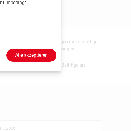
cht unbedingt
en enthalten, die auf Erwartungen an zukünftige
uf diese zukunftsgerichteten Aussagen.
Alle akzeptieren
? Senden Sie uns einfach Ihre Beiträge an
1.7.2026