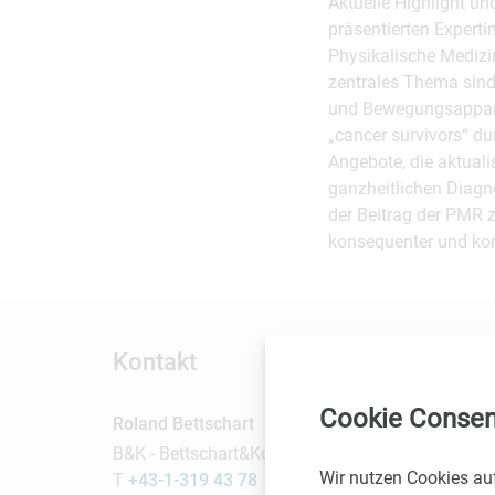
Aktuelle Highlight u
präsentierten Experti
Physikalische Medizi
zentrales Thema sind
und Bewegungsapparat
„cancer survivors“ d
Angebote, die aktual
ganzheitlichen Diag
der Beitrag der PMR 
konsequenter und kom
Kontakt
Cookie Consen
Roland Bettschart
B&K - Bettschart&Kofler Kommunikationsberatun
Wir nutzen Cookies au
T
+43-1-319 43 78