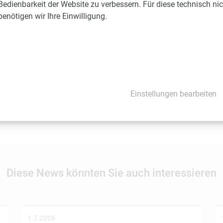
Bedienbarkeit der Website zu verbessern. Für diese technisch ni
nötigen wir Ihre Einwilligung.
 liegt ausschließlich beim Aussender. Beiträge können Vorhersag
es Beitrags in Aussicht standen. Bitte verlassen Sie sich nicht a
Einstellungen bearbeiten
möchten Sie, dass LISAvienna auf Ihre News und Events hinweist
Diese News könnten Sie auch interessieren
1.7.2026