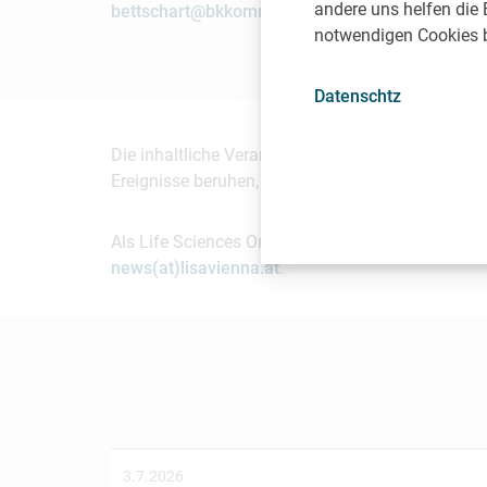
andere uns helfen die 
bettschart@bkkommunikation.com
notwendigen Cookies be
Datenschtz
Die inhaltliche Verantwortung für diesen Beitrag
Ereignisse beruhen, die zur Zeit der Erstellung d
Als Life Sciences Organisation mit Sitz in Wien 
news(at)lisavienna.at
.
3.7.2026