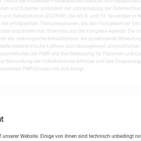
nd Trends der modernen Physikalischen Medizin und Rehabilitat
nnen und Experten anlässlich der Jahrestagung der Österreichis
n und Rehabilitation (ÖGPMR), die am 9. und 10. November in Wie
 die erfolgreichen Therapieoptionen, die das Fachgebiet bei Erk
es anzubieten hat. Ebenfalls auf der Kongress-Agenda: Die U
urch die onkologische Rehabilitation, die zunehmende Bedeutung
isierte österreichische Leitlinie zum Management unspezifischer
nosemethoden der PMR und ihre Bedeutung für Patienten und G
zur Behandlung der Volkskrankheit Arthrose und das Einsparungs
petenter PMR-Einsatz mit sich bringt.
t
g
f unserer Website. Einige von ihnen sind technisch unbedingt n