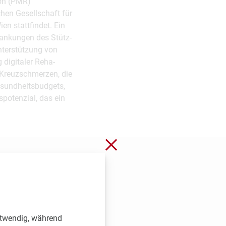
ion (PMR)
chen Gesellschaft für
n stattfindet. Ein
rankungen des Stütz-
nterstützung von
 digitaler Reha-
 Kreuzschmerzen, die
esundheitsbudgets,
potenzial, das ein
Schließen ohne zu spei
otwendig, während