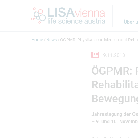
Springe zum Inhalt
Über 
Home
News
ÖGPMR: Physikalische Medizin und Rehab
9.11.2018
ÖGPMR: P
Rehabilit
Bewegung
Jahrestagung der Öst
– 9. und 10. Novemb