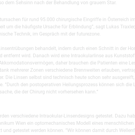
lso dem Sehsinn nach der Behandlung von grauem Star.
tursachen für rund 95.000 chirurgische Eingriffe in Österreich 
eit um die häufigste Ursache für Erblindung”, sagt Lukas Traxler,
inische Technik, im Gespräch mit der futurezone.
insentrübungen behandelt, indem durch einen Schnitt in der Hor
 entfernt wird. Danach wird eine Intraokularlinse aus Kunststof
 Akkomodationsvermögen, daher brauchen die Patienten eine Lese
 dank mehrerer Zonen verschiedene Brennweiten erlauben, vertrag
ler. Die Linsen selbst sind technisch heute schon sehr ausgereif
gie. “Durch den postoperativen Heilungsprozess können sich di
sache, die der Chirurg nicht vorhersehen kann.“
rden verschiedene Intraokular-Linsendesigns getestet. Dazu hab
nikum Wien ein optomechanisches Modell eines menschlichen Au
t und getestet werden können. “Wir können damit durch Welle