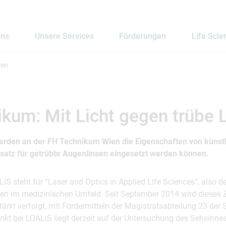
uns
Unsere Services
Förderungen
Life Scie
sen
kum: Mit Licht gegen trübe 
erden an der FH Technikum Wien die Eigenschaften von künstl
Ersatz für getrübte Augenlinsen eingesetzt werden können.
S steht für “Laser and Optics in Applied Life Sciences”, also d
en im medizinischen Umfeld. Seit September 2014 wird dieses Z
rkt verfolgt, mit Fördermitteln der Magistratsabteilung 23 der 
t bei LOALiS liegt derzeit auf der Untersuchung des Sehsinnes