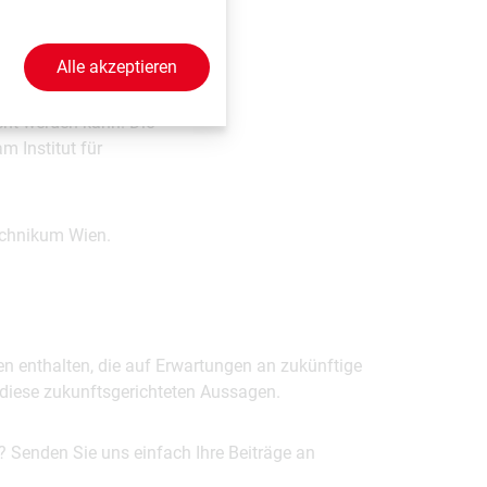
Alle akzeptieren
on Hüftgelenken
ien im Gange, es ist
ht werden kann. Die
m Institut für
echnikum Wien.
en enthalten, die auf Erwartungen an zukünftige
uf diese zukunftsgerichteten Aussagen.
? Senden Sie uns einfach Ihre Beiträge an