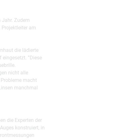
im Jahr. Zudem
 Projektleiter am
nhaut die lädierte
f eingesetzt. ”Diese
brille.
en nicht alle
t, Probleme macht
e Linsen manchmal
en die Experten der
ges konstruiert, in
nfrontmessungen