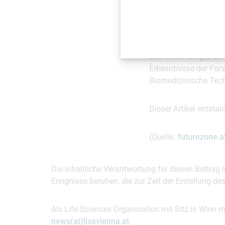
biokompatibel sind.
“Mit solchen Verfahr
herstellen”, hofft Tra
aber noch einiges a
Erkenntnisse der Fors
Biomedizinische Tech
Dieser Artikel entst
(Quelle:
futurezone.a
Die inhaltliche Verantwortung für diesen Beitrag
Ereignisse beruhen, die zur Zeit der Erstellung d
Als Life Sciences Organisation mit Sitz in Wien 
news(at)lisavienna.at
.