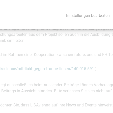
Einstellungen bearbeiten
en können wir eventuell einmal die belastungsintensiven Teile v
xler. Derzeit ist auf diesem Gebiet eine Kooperation mit der TU W
n Grundlagenforschung notwendig, bevor an Anwendungen gedac
chungsarbeiten aus dem Projekt sollen auch in die Ausbildung a
nik einfließen.
and im Rahmen einer Kooperation zwischen futurezone und FH T
t/science/mit-licht-gegen-truebe-linsen/140.015.591
)
 liegt ausschließlich beim Aussender. Beiträge können Vorhersag
es Beitrags in Aussicht standen. Bitte verlassen Sie sich nicht a
möchten Sie, dass LISAvienna auf Ihre News und Events hinweist