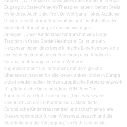
Kindern. „Wir müssen sicherstellen, dass Kinder in Europa
Zugang zu State-of-the-Art-Therapien haben“, betont Stella
Kyriakides. Auch Univ.-Prof. Dr. Wolfgang Holter, Ärztlicher
Direktor des St. Anna Kinderspitals und Institutsleiter der
Kinderkrebsforschung, ist das ein wichtiges
Anliegen: „Unser Kinderkrebszentrum hat eine lange
Tradition in Cross Border Healthcare. Es ist uns ein
Herzensanliegen, dass beste klinische Expertise sowie die
neuesten Erkenntnisse der Forschung allen Kindern in
Europa, unabhängig von ihrem Wohnort,
zugutekommen.“ Ein Instrument, mit dem gleiche
Überlebenschancen für alle krebskranken Kinder in Europa
erzielt werden sollen, ist das europäische Referenznetzwerk
für pädiatrische Onkologie, kurz ERN PaedCan –
koordiniert von Ruth Ladenstein. „Dieses Netzwerk
verknüpft von der EU-Kommission akkreditierte
Europäische Kinderkrebszentren und schafft eine klare
Steuerungsstruktur für den Wissensaustausch und die
Koordinierung der Versorgung,“ so Ruth Ladenstein.