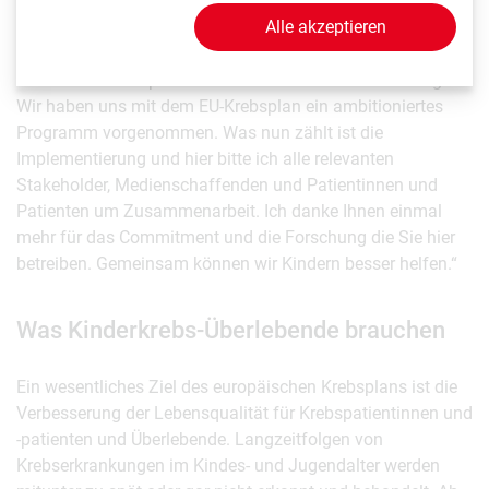
Ruth Ladenstein. Auch in diesem Punkt stimmt Stella
Alle akzeptieren
Kyriakides zu: „Spezielle Trainingsprogramme zur
Unterstützung der Kinderkrebs-Community beim Aufbau
starker multidisziplinärer Workflows sind enorm wichtig.
Wir haben uns mit dem EU-Krebsplan ein ambitioniertes
Programm vorgenommen. Was nun zählt ist die
Implementierung und hier bitte ich alle relevanten
Stakeholder, Medienschaffenden und Patientinnen und
Patienten um Zusammenarbeit. Ich danke Ihnen einmal
mehr für das Commitment und die Forschung die Sie hier
betreiben. Gemeinsam können wir Kindern besser helfen.“
Was Kinderkrebs-Überlebende brauchen
Ein wesentliches Ziel des europäischen Krebsplans ist die
Verbesserung der Lebensqualität für Krebspatientinnen und
-patienten und Überlebende. Langzeitfolgen von
Krebserkrankungen im Kindes- und Jugendalter werden