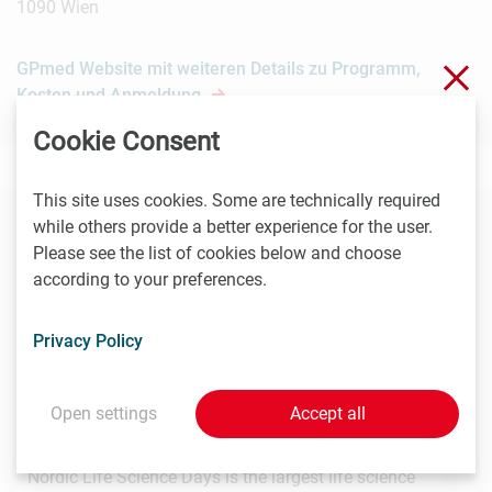
1090 Wien
GPmed Website mit weiteren Details zu Programm,
Clo
Kosten und Anmeldung
Cookie Consent
This site uses cookies. Some are technically required
while others provide a better experience for the user.
You might also be interested in these
Please see the list of cookies below and choose
according to your preferences.
events
Privacy Policy
8.9. -
9.9.2026
Stockholm
Open settings
Accept all
Nordic Life Science Days 2026: 15% LISA discount
Nordic Life Science Days is the largest life science