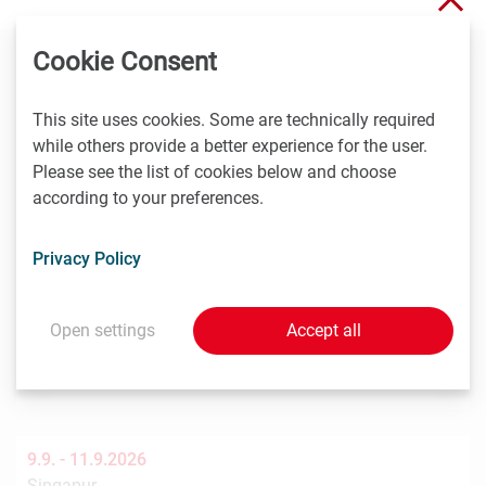
Cookie Consent
You might also be interested in these
This site uses cookies. Some are technically required
events
while others provide a better experience for the user.
Please see the list of cookies below and choose
according to your preferences.
8.9. -
9.9.2026
Stockholm
Privacy Policy
Nordic Life Science Days 2026: 15% LISA discount
Nordic Life Science Days is the largest life science
Open settings
Accept all
partnering event in the Nordics. NLSDays gathers big
pharma…
9.9. -
11.9.2026
Singapur