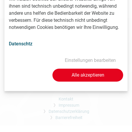
ihnen sind technisch unbedingt notwendig, während
Jänner 2026
andere uns helfen die Bedienbarkeit der Website zu
verbessern. Für diese technisch nicht unbedingt
ARGE LISAvienna
notwendigen Cookies benötigen wir Ihre Einwilligung.
Karl-Farkas-Gasse 18
1030 Wien
Datenschtz
office@lisavienna.at
Einstellungen bearbeiten
Alle akzeptieren
Kontakt
Impressum
Datenschutzerklärung
Barrierefreiheit