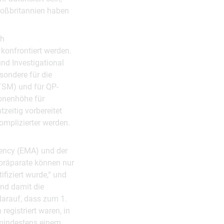
 Großbritannien haben
ch
 konfrontiert werden.
und Investigational
sondere für die
CTSM) und für QP-
onenhöhe für
zeitig vorbereitet
omplizierter werden.
gency (EMA) und der
fpräparate können nur
ifiziert wurde,“ und
nd damit die
darauf, dass zum 1.
egistriert waren, in
n mindestens einem