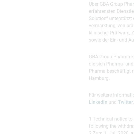
Über GBA Group Phar
erfahrensten Dienstle
Solution“ unterstüt
vermarktung, von präk
klinischer Prüfware, 
sowie der Ein- und A
GBA Group Pharma kan
die sich Pharma- und
Pharma beschäftigt ru
Hamburg.
Für weitere Informat
LinkedIn
und
Twitter
1 Technical notice to
following the withdr
2 Zum 1. Juli 2020, a