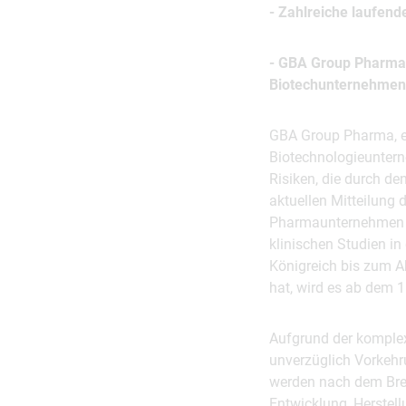
- Zahlreiche laufend
- GBA Group Pharma 
Biotechunternehmen 
GBA Group Pharma, e
Biotechnologieuntern
Risiken, die durch de
aktuellen Mitteilung
Pharmaunternehmen ab
klinischen Studien in
Königreich bis zum A
hat, wird es ab dem 
Aufgrund der komplex
unverzüglich Vorkehru
werden nach dem Brexi
Entwicklung, Herstell