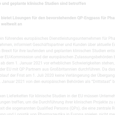
e und geplante klinische Studien sind betroffen
bietet Lösungen für den bevorstehenden QP-Engpass für Ph
weltweit an
in führendes europäisches Dienstleistungsunternehmen für Ph
ehmen, informiert Geschäftspartner und Kunden über aktuelle 
n Brexit für ihre laufenden und geplanten klinischen Studien ents
 der EU-Kommission und der europäischen Zulassungsbehörden b
 dem 1. Januar 2021 vor erheblichen Schwierigkeiten stehen, 
 der EU mit QP Partnern aus Großbritannien durchführen. Da das
blauf der Frist am 1. Juli 2020 keine Verlängerung der Übergan
1. Januar 2021 von den europäischen Behörden als “Drittstaat” b
en Lieferketten für klinische Studien in der EU müssen Untern
ngen treffen, um die Durchführung ihrer klinischen Projekte zu
t die sogenannten Qualified Persons (QPs), die eine zentrale Ro
ung und Logistik von Pharmazeutika in Europa spielen, nicht mehr