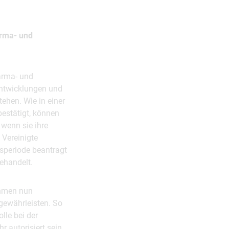
arma- und
arma- und
Entwicklungen und
tehen. Wie in einer
estätigt, können
wenn sie ihre
 Vereinigte
gsperiode beantragt
ehandelt.
ehmen nun
 gewährleisten. So
lle bei der
 autorisiert sein,