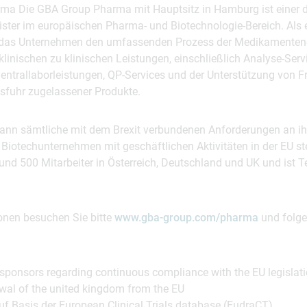
ma Die GBA Group Pharma mit Hauptsitz in Hamburg ist einer d
ister im europäischen Pharma- und Biotechnologie-Bereich. Als 
zt das Unternehmen den umfassenden Prozess der Medikamenten
linischen zu klinischen Leistungen, einschließlich Analyse-Servi
Zentrallaborleistungen, QP-Services und der Unterstützung von 
usfuhr zugelassener Produkte.
n sämtliche mit dem Brexit verbundenen Anforderungen an ihre
 Biotechunternehmen mit geschäftlichen Aktivitäten in der EU s
nd 500 Mitarbeiter in Österreich, Deutschland und UK und ist T
ionen besuchen Sie bitte
www.gba-group.com/pharma
und folge
.
 sponsors regarding continuous compliance with the EU legislation
awal of the united kingdom from the EU
uf Basis der European Clinical Trials database (EudraCT)