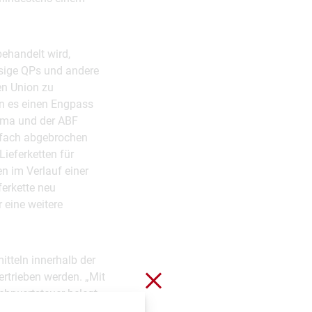
ehandelt wird,
sige QPs und andere
en Union zu
nn es einen Engpass
arma und der ABF
infach abgebrochen
Lieferketten für
n im Verlauf einer
erkette neu
 eine weitere
itteln innerhalb der
Schließen ohne zu spei
ertrieben werden. „Mit
ehrwertsteuer belegt