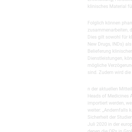
klinisches Material f
Folglich können phar
zusammenarbeiten, dur
Dies gilt sowohl für 
New Drugs, INDs) als
Belieferung klinische
Dienstleistungen, kö
mögliche Verzögerunge
sind. Zudem wird die 
n der aktuellen Mitt
Heads of Medicines A
importiert werden, we
weiter: „Andernfalls
Sicherheit der Studie
Juli 2020 in der euro
denen die QPs in Groß