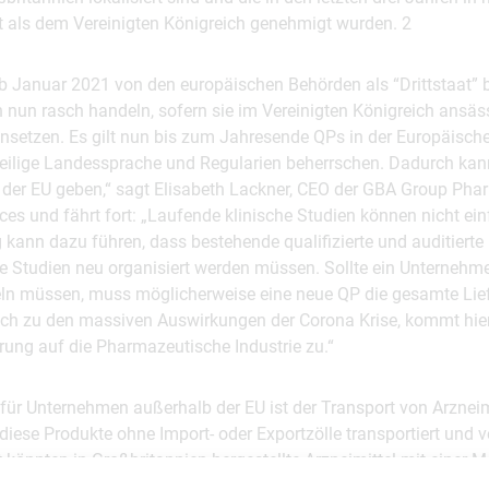
t als dem Vereinigten Königreich genehmigt wurden. 2
b Januar 2021 von den europäischen Behörden als “Drittstaat” b
un rasch handeln, sofern sie im Vereinigten Königreich ansäs
insetzen. Es gilt nun bis zum Jahresende QPs in der Europäisch
jeweilige Landessprache und Regularien beherrschen. Dadurch ka
 der EU geben,“ sagt Elisabeth Lackner, CEO der GBA Group Ph
ces und fährt fort: „Laufende klinische Studien können nicht e
kann dazu führen, dass bestehende qualifizierte und auditierte 
e Studien neu organisiert werden müssen. Sollte ein Unternehme
ln müssen, muss möglicherweise eine neue QP die gesamte Lief
lich zu den massiven Auswirkungen der Corona Krise, kommt hier
rung auf die Pharmazeutische Industrie zu.“
für Unternehmen außerhalb der EU ist der Transport von Arzneim
iese Produkte ohne Import- oder Exportzölle transportiert und v
 könnten in Großbritannien hergestellte Arzneimittel mit einer M
e EU geliefert werden,“ so Lackner weiter.