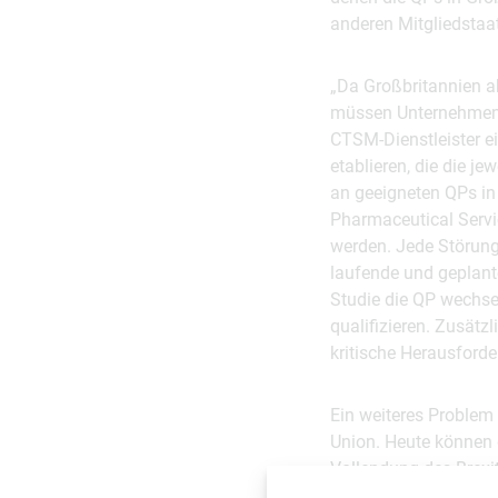
anderen Mitgliedstaa
„Da Großbritannien a
müssen Unternehmen n
CTSM-Dienstleister e
etablieren, die die 
an geeigneten QPs in
Pharmaceutical Servi
werden. Jede Störung 
laufende und geplant
Studie die QP wechse
qualifizieren. Zusätz
kritische Herausforde
Ein weiteres Problem 
Union. Heute können d
Vollendung des Brexit
werden, wenn sie in di