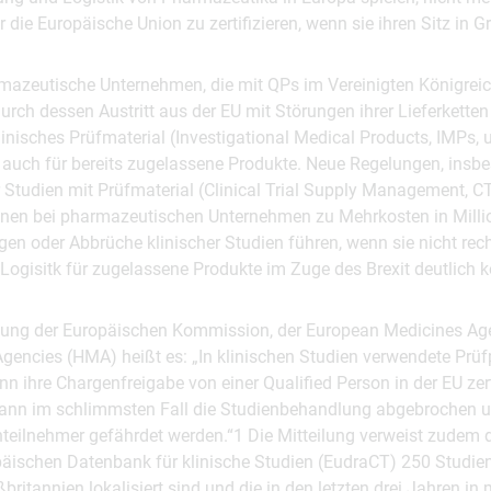
ür die Europäische Union zu zertifizieren, wenn sie ihren Sitz in
mazeutische Unternehmen, die mit QPs im Vereinigten Königrei
ch dessen Austritt aus der EU mit Störungen ihrer Lieferketten
klinisches Prüfmaterial (Investigational Medical Products, IMPs, 
 auch für bereits zugelassene Produkte. Neue Regelungen, insbe
r Studien mit Prüfmaterial (Clinical Trial Supply Management, 
nnen bei pharmazeutischen Unternehmen zu Mehrkosten in Milli
n oder Abbrüche klinischer Studien führen, wenn sie nicht recht
Logisitk für zugelassene Produkte im Zuge des Brexit deutlich k
eilung der Europäischen Kommission, der European Medicines A
gencies (HMA) heißt es: „In klinischen Studien verwendete Prü
nn ihre Chargenfreigabe von einer Qualified Person in der EU zert
 kann im schlimmsten Fall die Studienbehandlung abgebrochen u
nteilnehmer gefährdet werden.“1 Die Mitteilung verweist zudem 
päischen Datenbank für klinische Studien (EudraCT) 250 Studien r
britannien lokalisiert sind und die in den letzten drei Jahren i