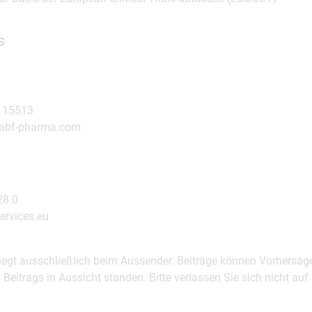
s
7115513
e@abf-pharma.com
28 0
ervices.eu
 liegt ausschließlich beim Aussender. Beiträge können Vorhersag
es Beitrags in Aussicht standen. Bitte verlassen Sie sich nicht a